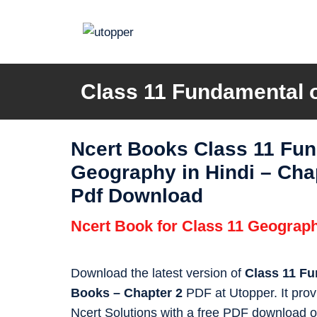
Skip
to
content
Class 11 Fundamental o
Ncert Books Class 11 Fun
Geography in Hindi
–
Chapt
Pdf Download
Ncert Book for Class 11 Geograp
Download the latest version of
Class 11 Fu
Books – Chapter 2
PDF at Utopper. It pro
Ncert Solutions with a free PDF download op